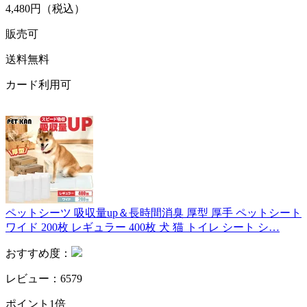
4,480円（税込）
販売可
送料無料
カード利用可
ペットシーツ 吸収量up＆長時間消臭 厚型 厚手 ペットシート
ワイド 200枚 レギュラー 400枚 犬 猫 トイレ シート シ…
おすすめ度：
レビュー：6579
ポイント1倍