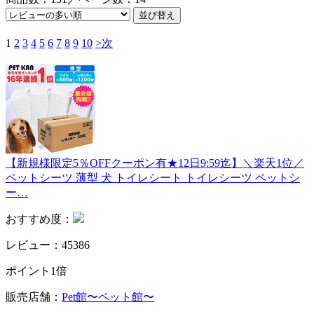
1
2
3
4
5
6
7
8
9
10
>次
【新規様限定5％OFFクーポン有★12日9:59迄】＼楽天1位／
ペットシーツ 薄型 犬 トイレシート トイレシーツ ペットシ
ー…
おすすめ度：
レビュー：45386
ポイント1倍
販売店舗：
Pet館〜ペット館〜