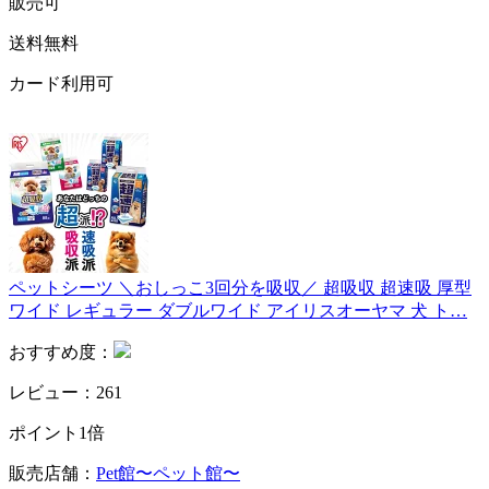
販売可
送料無料
カード利用可
ペットシーツ ＼おしっこ3回分を吸収／ 超吸収 超速吸 厚型
ワイド レギュラー ダブルワイド アイリスオーヤマ 犬 ト…
おすすめ度：
レビュー：261
ポイント1倍
販売店舗：
Pet館〜ペット館〜