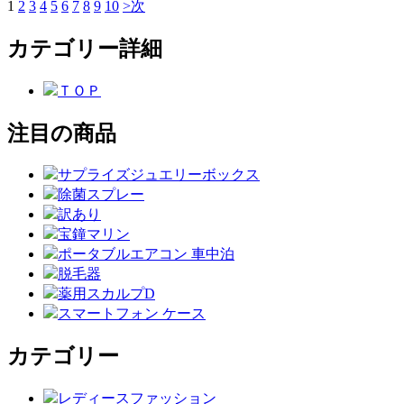
1
2
3
4
5
6
7
8
9
10
>次
カテゴリー詳細
ＴＯＰ
注目の商品
サプライズジュエリーボックス
除菌スプレー
訳あり
宝鐘マリン
ポータブルエアコン 車中泊
脱毛器
薬用スカルプD
スマートフォン ケース
カテゴリー
レディースファッション