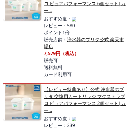
ロ ピュアパフォーマンス 6個セット|カ
ー…
おすすめ度：
レビュー：580
ポイント1倍
販売店舗：
浄水器のブリタ公式 楽天市
場店
7,579円（税込）
販売可
送料無料
カード利用可
【レビュー特典あり】公式 浄水器のブ
リタ 交換用カートリッジ マクストラプ
ロ ピュアパフォーマンス 2個セット|カ
ー…
おすすめ度：
レビュー：239