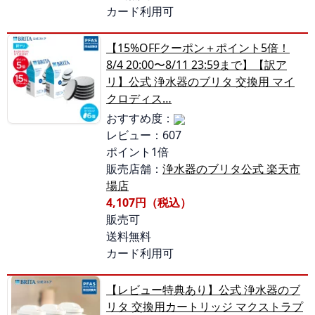
カード利用可
【15%OFFクーポン＋ポイント5倍！
8/4 20:00〜8/11 23:59まで】【訳ア
リ】公式 浄水器のブリタ 交換用 マイ
クロディス…
おすすめ度：
レビュー：607
ポイント1倍
販売店舗：
浄水器のブリタ公式 楽天市
場店
4,107円（税込）
販売可
送料無料
カード利用可
【レビュー特典あり】公式 浄水器のブ
リタ 交換用カートリッジ マクストラプ