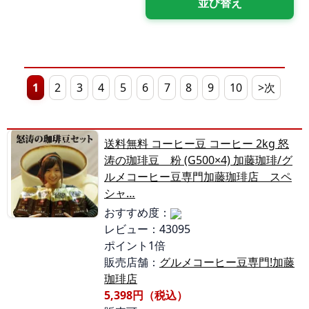
1
2
3
4
5
6
7
8
9
10
>次
送料無料 コーヒー豆 コーヒー 2kg 怒
涛の珈琲豆 粉 (G500×4) 加藤珈琲/グ
ルメコーヒー豆専門加藤珈琲店 スペ
シャ…
おすすめ度：
レビュー：43095
ポイント1倍
販売店舗：
グルメコーヒー豆専門!加藤
珈琲店
5,398円（税込）