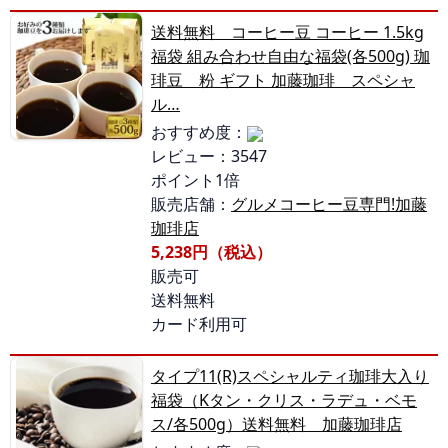
送料無料 コーヒー豆 コーヒー 1.5kg
福袋 組み合わせ自由な福袋(各500g) 珈
琲豆 粉 ギフト 加藤珈琲 スペシャ
ル…
おすすめ度：
レビュー：3547
ポイント1倍
販売店舗：
グルメコーヒー豆専門!加藤
珈琲店
5,238円（税込）
販売可
送料無料
カード利用可
タイプ11(R)スペシャルティ珈琲大入り
福袋（Kタン・クリス・ラデュ・ベモ
ス/各500g）送料無料 加藤珈琲店