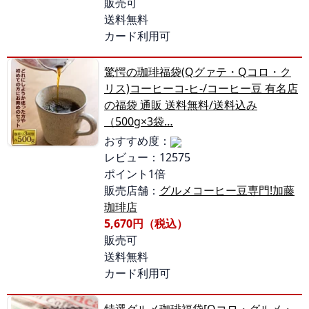
販売可
送料無料
カード利用可
驚愕の珈琲福袋(Qグァテ・Qコロ・ク
リス)コーヒーコ-ヒ-/コーヒー豆 有名店
の福袋 通販 送料無料/送料込み
（500g×3袋…
おすすめ度：
レビュー：12575
ポイント1倍
販売店舗：
グルメコーヒー豆専門!加藤
珈琲店
5,670円（税込）
販売可
送料無料
カード利用可