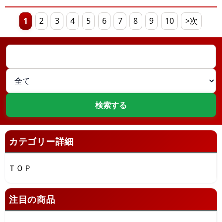
1
2
3
4
5
6
7
8
9
10
>次
カテゴリー詳細
ＴＯＰ
注目の商品