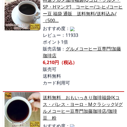
特選グルメ珈琲福袋[Qコロ・グルメ・
SP・Hマンデ] コーヒー/コ-ヒ-/コーヒ
ー豆 福袋 通販 送料無料/送料込み/
（500…
おすすめ度：
レビュー：11933
ポイント1倍
販売店舗：
グルメコーヒー豆専門!加藤
珈琲店
6,210円（税込）
販売可
送料無料
カード利用可
送料無料 おもいっきり珈琲福袋(Kコ
ス・パレス・ヨーロ・Mクラシック)/グ
ルメコーヒー豆専門加藤珈琲店/珈琲
豆 粉
おすすめ度：