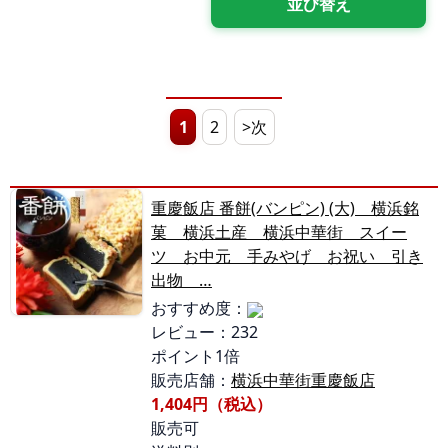
1
2
>次
重慶飯店 番餅(バンピン) (大) 横浜銘
菓 横浜土産 横浜中華街 スイー
ツ お中元 手みやげ お祝い 引き
出物 …
おすすめ度：
レビュー：232
ポイント1倍
販売店舗：
横浜中華街重慶飯店
1,404円（税込）
販売可