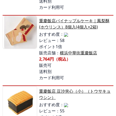
送料別
カード利用可
重慶飯店パイナップルケーキ｜鳳梨酥
(ホウリンス）8個入(4個入×2箱)
おすすめ度：
レビュー：58
ポイント1倍
販売店舗：
横浜中華街重慶飯店
2,764円（税込）
販売可
送料別
カード利用可
重慶飯店 豆沙夾心（小）（トウサキョ
ウシン）
おすすめ度：
レビュー：55