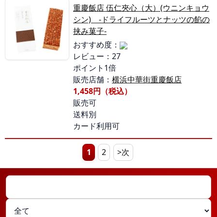
重慶飯店 伍仁夾心（大）(ウニンキョウ
シン) -ドライフルーツとナッツの餡の
挟み菓子-
おすすめ度：
レビュー：27
ポイント1倍
販売店舗：
横浜中華街重慶飯店
1,458円（税込）
販売可
送料別
カード利用可
1
2
>次