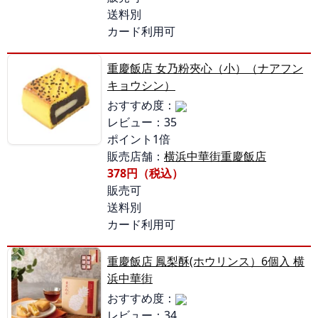
送料別
カード利用可
重慶飯店 女乃粉夾心（小）（ナアフン
キョウシン）
おすすめ度：
レビュー：35
ポイント1倍
販売店舗：
横浜中華街重慶飯店
378円（税込）
販売可
送料別
カード利用可
重慶飯店 鳳梨酥(ホウリンス）6個入 横
浜中華街
おすすめ度：
レビュー：34