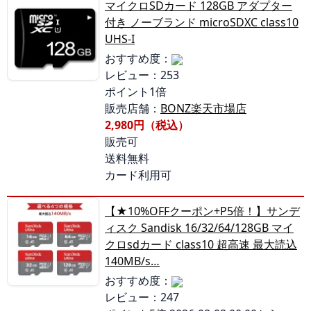
マイクロSDカード 128GB アダプター
付き ノーブランド microSDXC class10
UHS-I
おすすめ度：
レビュー：253
ポイント1倍
販売店舗：
BONZ楽天市場店
2,980円（税込）
販売可
送料無料
カード利用可
【★10%OFFクーポン+P5倍！】サンデ
ィスク Sandisk 16/32/64/128GB マイ
クロsdカード class10 超高速 最大読込
140MB/s…
おすすめ度：
レビュー：247