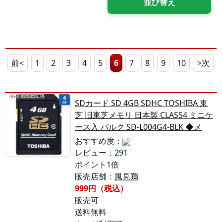
前<
1
2
3
4
5
6
7
8
9
10
>次
SDカード SD 4GB SDHC TOSHIBA 東
芝 旧東芝メモリ 日本製 CLASS4 ミニケ
ース入 バルク SD-L004G4-BLK ◆メ
おすすめ度：
レビュー：291
ポイント1倍
販売店舗：
風見鶏
999円（税込）
販売可
送料無料