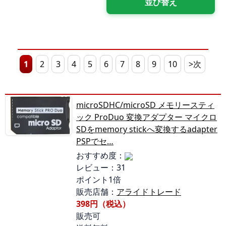
1
2
3
4
5
6
7
8
9
10
>次
microSDHC/microSD メモリースティ
ック ProDuo 変換アダプター マイクロ
SDをmemory stickへ変換するadapter
PSPでセ…
おすすめ度：
レビュー：31
ポイント1倍
販売店舗：
アライドトレード
398円（税込）
販売可