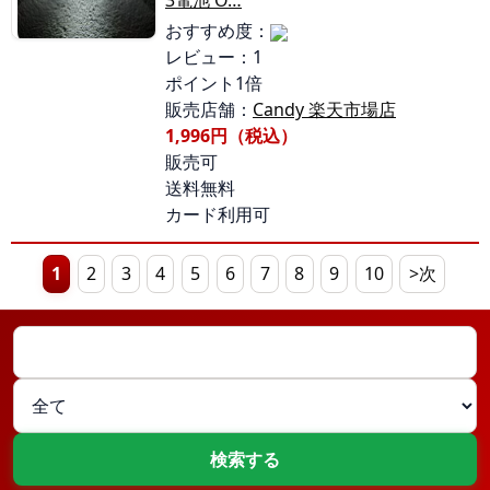
3電池 O…
おすすめ度：
レビュー：1
ポイント1倍
販売店舗：
Candy 楽天市場店
1,996円（税込）
販売可
送料無料
カード利用可
1
2
3
4
5
6
7
8
9
10
>次