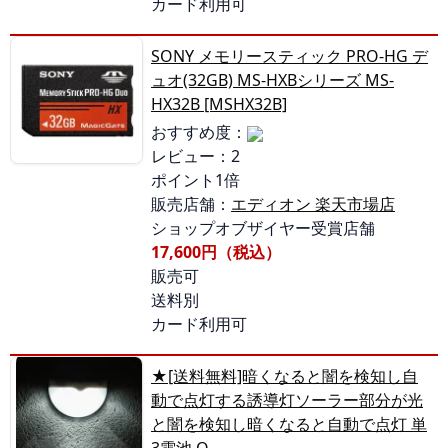
カード利用可
SONY メモリースティック PRO-HG デ
ュオ(32GB) MS-HXBシリーズ MS-
HX32B [MSHX32B]
おすすめ度：
レビュー：2
ポイント1倍
販売店舗：
エディオン 楽天市場店
ショップオブザイヤー受賞店舗
17,600円（税込）
販売可
送料別
カード利用可
★[送料無料]暗くなると闇を検知し自
動で点灯する誘導灯ソーラー部分が光
と闇を検知し暗くなると自動で点灯 単