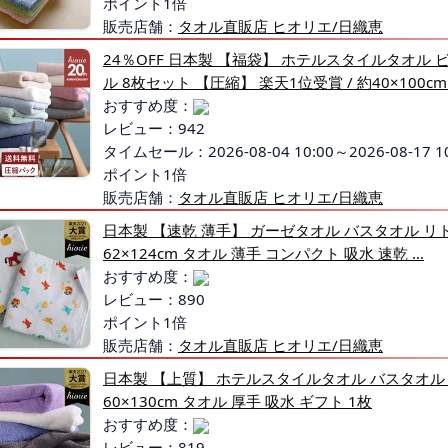
ポイント1倍
販売店舗：
タオル直販店 ヒオリエ/日織恵
24％OFF 日本製 【福袋】 ホテルスタイルタオル
ル 8枚セット 【圧縮】 楽天1位受賞 / 約40×100cm
おすすめ度：
レビュー：942
タイムセール：2026-08-04 10:00～2026-08-17 10
ポイント1倍
販売店舗：
タオル直販店 ヒオリエ/日織恵
日本製 【速乾 薄手】 ガーゼタオル バスタオル リト
62×124cm タオル 薄手 コンパクト 吸水 速乾 …
おすすめ度：
レビュー：890
ポイント1倍
販売店舗：
タオル直販店 ヒオリエ/日織恵
日本製 【上質】 ホテルスタイルタオル バスタオル 
60×130cm タオル 厚手 吸水 ギフト 1枚
おすすめ度：
レビュー：819