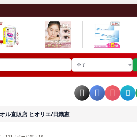
オル直販店 ヒオリエ/日織恵
：121／ページ数：13