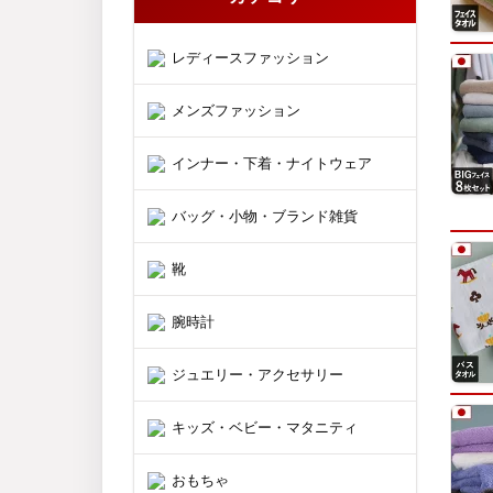
レディースファッション
メンズファッション
インナー・下着・ナイトウェア
バッグ・小物・ブランド雑貨
靴
腕時計
ジュエリー・アクセサリー
キッズ・ベビー・マタニティ
おもちゃ