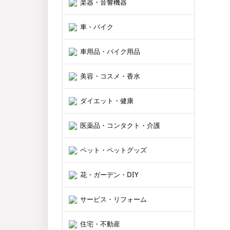
楽器・音響機器
車・バイク
車用品・バイク用品
美容・コスメ・香水
ダイエット・健康
医薬品・コンタクト・介護
ペット・ペットグッズ
花・ガーデン・DIY
サービス・リフォーム
住宅・不動産