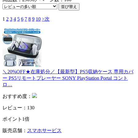
1
2
3
4
5
6
7
8
9
10
>次
＼20%OFF★在庫処分／【最新型】PS5収納ケース 専用カバ
ー PS5リモートプレーヤー SONY PlayStation Portal コント
ロ…
おすすめ度：
レビュー：130
ポイント1倍
販売店舗：
スマホサービス