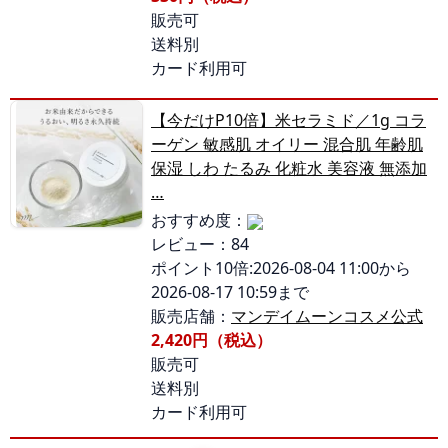
販売可
送料別
カード利用可
【今だけP10倍】米セラミド／1g コラ
ーゲン 敏感肌 オイリー 混合肌 年齢肌
保湿 しわ たるみ 化粧水 美容液 無添加
…
おすすめ度：
レビュー：84
ポイント10倍:2026-08-04 11:00から
2026-08-17 10:59まで
販売店舗：
マンデイムーンコスメ公式
2,420円（税込）
販売可
送料別
カード利用可