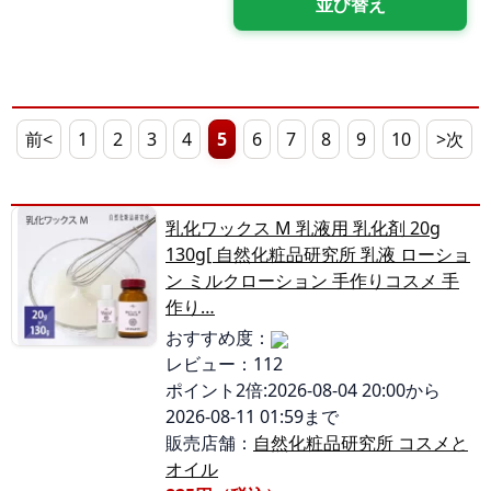
前<
1
2
3
4
5
6
7
8
9
10
>次
乳化ワックス M 乳液用 乳化剤 20g
130g[ 自然化粧品研究所 乳液 ローショ
ン ミルクローション 手作りコスメ 手
作り…
おすすめ度：
レビュー：112
ポイント2倍:2026-08-04 20:00から
2026-08-11 01:59まで
販売店舗：
自然化粧品研究所 コスメと
オイル