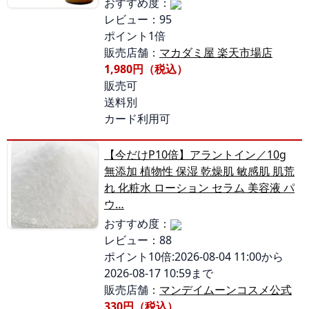
おすすめ度：
レビュー：95
ポイント1倍
販売店舗：
マカダミ屋 楽天市場店
1,980円（税込）
販売可
送料別
カード利用可
【今だけP10倍】アラントイン／10g
無添加 植物性 保湿 乾燥肌 敏感肌 肌荒
れ 化粧水 ローション セラム 美容液 パ
ウ…
おすすめ度：
レビュー：88
ポイント10倍:2026-08-04 11:00から
2026-08-17 10:59まで
販売店舗：
マンデイムーンコスメ公式
330円（税込）