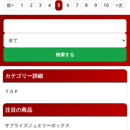
前<
1
2
3
4
5
6
7
8
9
10
>次
カテゴリー詳細
ＴＯＰ
注目の商品
サプライズジュエリーボックス