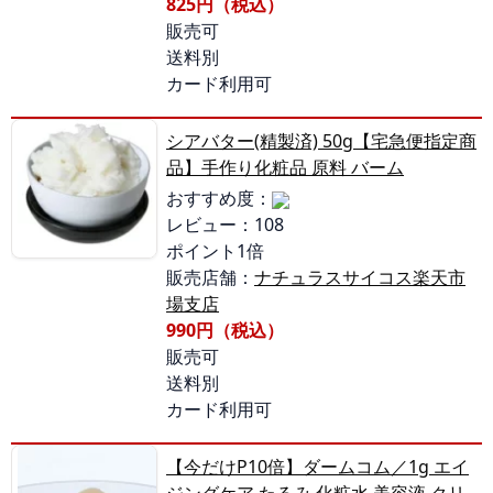
825円（税込）
販売可
送料別
カード利用可
シアバター(精製済) 50g【宅急便指定商
品】手作り化粧品 原料 バーム
おすすめ度：
レビュー：108
ポイント1倍
販売店舗：
ナチュラスサイコス楽天市
場支店
990円（税込）
販売可
送料別
カード利用可
【今だけP10倍】ダームコム／1g エイ