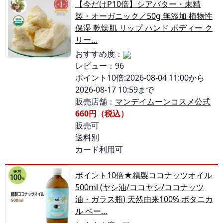
【今だけP10倍】シアバター・未精
製・オーガニック／50g 無添加 植物性
保湿 乾燥肌 リップ ハンド ボディー ク
リー…
おすすめ度：
レビュー：96
ポイント10倍:2026-08-04 11:00から
2026-08-17 10:59まで
販売店舗：
マンデイムーンコスメ公式
660円（税込）
販売可
送料別
カード利用可
ポイント10倍★精製ココナッツオイル
500ml (ヤシ油/ココヤシ/ココナッツ
油・ガラス瓶) 天然由来100% ボタニカ
ル ベー…