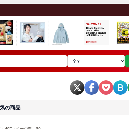
気の商品
：497／ページ数：50