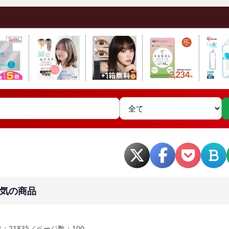
気の商品
：21835／ページ数：100