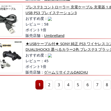
プレステ3 コントローラー 充電ケーブル 充電器 1.8m U
USB PS3 プレイステーション3
おすすめ度：
レビュー：58
ポイント1倍
販売店舗：
Umbrelland
★USBケーブル付★ SONY 純正 PS3 ワイヤレス
DUALSHOCK3 選べるカラー2色 プレステ3 ブラッ
おすすめ度：
レビュー：45
ポイント1倍
販売店舗：
ゲームリサイクルDAICHU
1
2
3
4
5
6
7
8