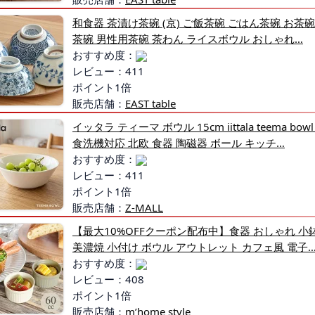
和食器 茶漬け茶碗 (京) ご飯茶碗 ごはん茶碗 お茶
茶碗 男性用茶碗 茶わん ライスボウル おしゃれ…
おすすめ度：
レビュー：411
ポイント1倍
販売店舗：
EAST table
イッタラ ティーマ ボウル 15cm iittala teema bo
食洗機対応 北欧 食器 陶磁器 ボール キッチ…
おすすめ度：
レビュー：411
ポイント1倍
販売店舗：
Z-MALL
【最大10%OFFクーポン配布中】食器 おしゃれ 小鉢
美濃焼 小付け ボウル アウトレット カフェ風 電子
おすすめ度：
レビュー：408
ポイント1倍
販売店舗：
m’home style