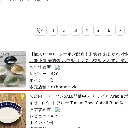
前<
1
2
3
4
5
6
7
【最大10%OFFクーポン配布中】食器 おしゃれ 小
万能小鉢 美濃焼 ボウル サラダボウル とんすい 煮
おすすめ度：
レビュー：420
ポイント1倍
販売店舗：
m’home style
＼店内、マラソンSALE開催中／ アラビア Arabia ボ
キオ コバルトブルー Tuokio Bowl Cobalt Blue 深…
おすすめ度：
レビュー：419
ポイント1倍