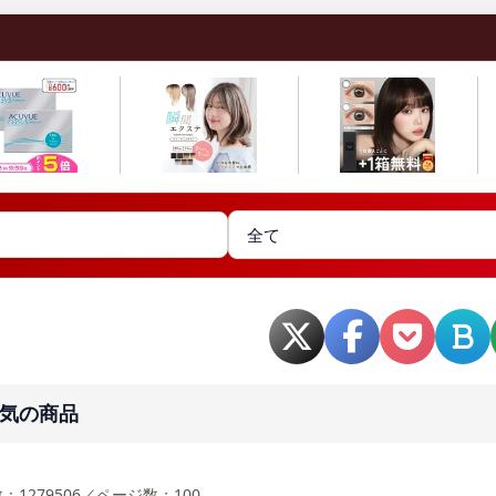
気の商品
：1279506／ページ数：100