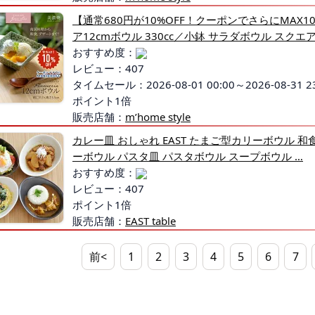
【通常680円が10%OFF！クーポンでさらにMAX1
ア12cmボウル 330cc／小鉢 サラダボウル スクエ
おすすめ度：
レビュー：407
タイムセール：2026-08-01 00:00～2026-08-31 23
ポイント1倍
販売店舗：
m’home style
カレー皿 おしゃれ EAST たまご型カリーボウル 和食
ーボウル パスタ皿 パスタボウル スープボウル …
おすすめ度：
レビュー：407
ポイント1倍
販売店舗：
EAST table
前<
1
2
3
4
5
6
7