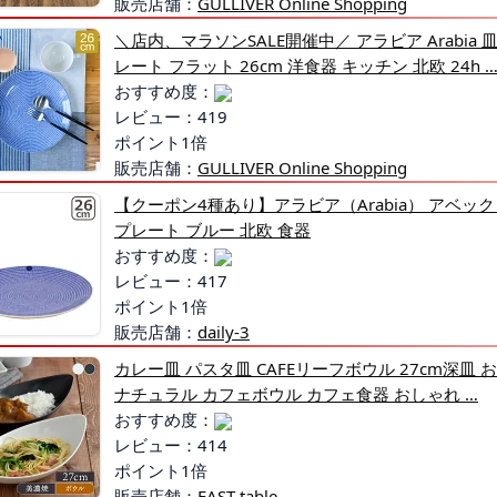
販売店舗：
GULLIVER Online Shopping
＼店内、マラソンSALE開催中／ アラビア Arabia 皿
レート フラット 26cm 洋食器 キッチン 北欧 24h 
おすすめ度：
レビュー：419
ポイント1倍
販売店舗：
GULLIVER Online Shopping
【クーポン4種あり】アラビア（Arabia） アベック 24h
プレート ブルー 北欧 食器
おすすめ度：
レビュー：417
ポイント1倍
販売店舗：
daily-3
カレー皿 パスタ皿 CAFEリーフボウル 27cm深皿
ナチュラル カフェボウル カフェ食器 おしゃれ …
おすすめ度：
レビュー：414
ポイント1倍
販売店舗：
EAST table