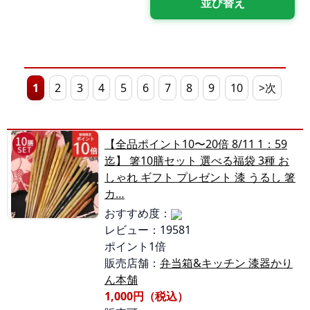
1
2
3
4
5
6
7
8
9
10
>次
【全品ポイント10〜20倍 8/11 1：59
迄】 箸10膳セット 選べる福袋 3種 お
しゃれ ギフト プレゼント 漆 うるし 箸
カ…
おすすめ度：
レビュー：19581
ポイント1倍
販売店舗：
弁当箱&キッチン 漆器かり
ん本舗
1,000円（税込）