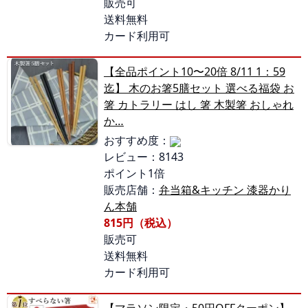
販売可
送料無料
カード利用可
【全品ポイント10〜20倍 8/11 1：59
迄】 木のお箸5膳セット 選べる福袋 お
箸 カトラリー はし 箸 木製箸 おしゃれ
か…
おすすめ度：
レビュー：8143
ポイント1倍
販売店舗：
弁当箱&キッチン 漆器かり
ん本舗
815円（税込）
販売可
送料無料
カード利用可