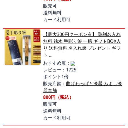
販売可
送料無料
カード利用可
【最大300円クーポン有】 彫刻名入れ
無料 銘木 手彫り箸 一膳 ギフトBOX入
り 送料無料 名入れ箸 プレゼント ギフ
ト …
おすすめ度：
レビュー：1725
ポイント1倍
販売店舗：
曲げわっぱと漆器 みよし漆
器本舗
800円（税込）
販売可
送料無料
カード利用可