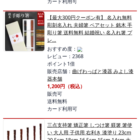
カード利用可
【最大300円クーポン有】 名入れ無料
彫刻名入れ 夫婦箸 ペアセット 銘木 手
彫り箸 送料無料 結婚祝い 名入れ箸 プ
レ…
おすすめ度：
レビュー：2368
ポイント1倍
販売店舗：
曲げわっぱと漆器 みよし漆
器本舗
1,200円（税込）
販売可
送料無料
カード利用可
三点支持箸 矯正箸 しつけ箸 躾箸 箸使
い 大人用 子供用 右利き 漆塗り 23cm