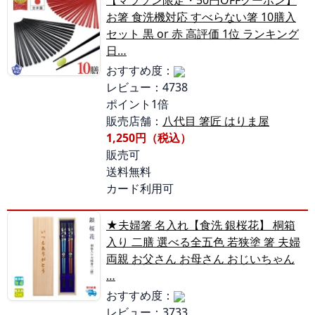
【マラソン限定・50円OFFクーポン】
お箸 食洗機対応 すべらない箸 10膳入
セット 黒 or 赤 高評価 1位 ランキング
日…
おすすめ度：
レビュー：4738
ポイント1倍
販売店舗：
八代目 箸匠 はりま屋
1,250円（税込）
販売可
送料無料
カード利用可
★夫婦箸 名入れ【食洗 銀桜花】 桐箱
入り 二膳 選べる全五色 若狭塗 箸 夫婦
両親 お父さん お母さん おじいちゃん
…
おすすめ度：
レビュー：3733