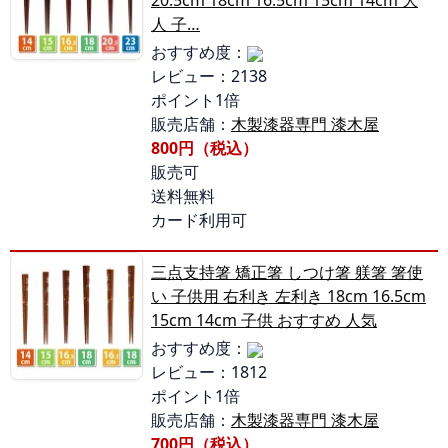
20.5cm 18cm 16.5cm 15cm 14cm 大
人 子…
おすすめ度：
レビュー：2138
ポイント1倍
販売店舗：
木製漆器専門 漆木屋
800円（税込）
販売可
送料無料
カード利用可
三点支持箸 矯正箸 しつけ箸 躾箸 箸使
い 子供用 右利き 左利き 18cm 16.5cm
15cm 14cm 子供 おすすめ 人気
おすすめ度：
レビュー：1812
ポイント1倍
販売店舗：
木製漆器専門 漆木屋
700円（税込）