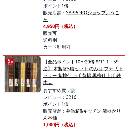
ポイント1倍
販売店舗：
SAPPOROショップようこ
そ
4,950円（税込）
販売可
送料別
カード利用可
【全品ポイント10〜20倍 8/11 1：59
迄】 木製箸5膳セット のみ目 ブナ カト
ラリー 紫檀仕上げ 黄楊 黒檀仕上げ 鉄
木 …
おすすめ度：
レビュー：3216
ポイント1倍
販売店舗：
弁当箱&キッチン 漆器かり
ん本舗
1,000円（税込）