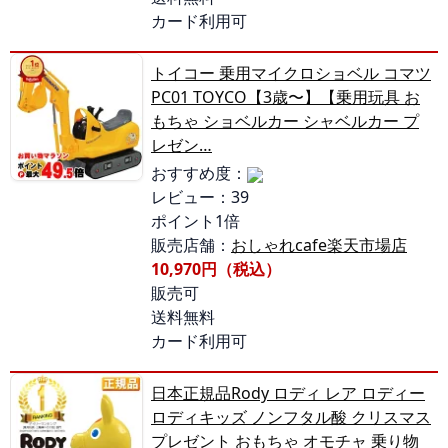
カード利用可
トイコー 乗用マイクロショベル コマツ
PC01 TOYCO【3歳〜】【乗用玩具 お
もちゃ ショベルカー シャベルカー プ
レゼン…
おすすめ度：
レビュー：39
ポイント1倍
販売店舗：
おしゃれcafe楽天市場店
10,970円（税込）
販売可
送料無料
カード利用可
日本正規品Rody ロディ レア ロディー
ロディキッズ ノンフタル酸 クリスマス
プレゼント おもちゃ オモチャ 乗り物