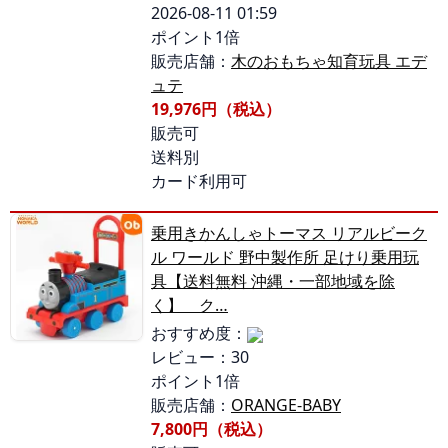
2026-08-11 01:59
ポイント1倍
販売店舗：
木のおもちゃ知育玩具 エデ
ュテ
19,976円（税込）
販売可
送料別
カード利用可
乗用きかんしゃトーマス リアルビーク
ル ワールド 野中製作所 足けり乗用玩
具【送料無料 沖縄・一部地域を除
く】 ク…
おすすめ度：
レビュー：30
ポイント1倍
販売店舗：
ORANGE-BABY
7,800円（税込）