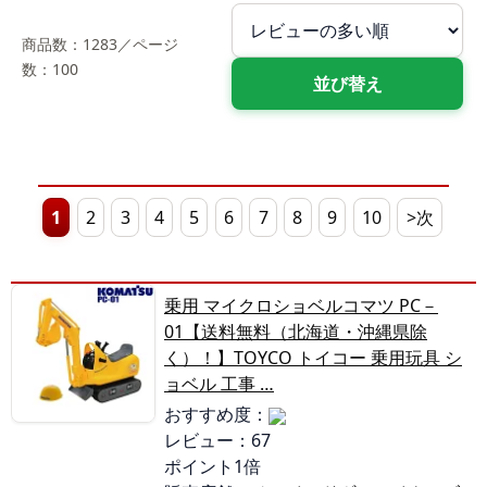
商品数：1283／ページ
数：100
1
2
3
4
5
6
7
8
9
10
>次
乗用 マイクロショベルコマツ PC－
01【送料無料（北海道・沖縄県除
く）！】TOYCO トイコー 乗用玩具 シ
ョベル 工事 …
おすすめ度：
レビュー：67
ポイント1倍