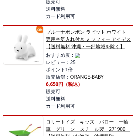
販売可
送料無料
カード利用可
ブルーナボンボン ラビット ホワイト
専用空気入れ付き ミッフィー アイデス
【送料無料 沖縄・一部地域を除く】
おすすめ度：
レビュー：25
ポイント1倍
販売店舗：
ORANGE-BABY
6,650円（税込）
販売可
送料無料
カード利用可
ロリートイズ キッズ バロー 一輪
車 グリーン スチール製 271900