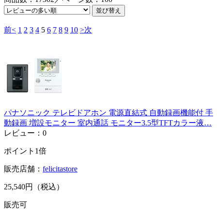
前<
1
2
3
4
5
6
7
8
9
10
>次
パナソニック テレビドアホン 電源直結式 自動録画機能付 手
動録画 増設モニター 室内通話 モニター3.5型TFTカラー液…
レビュー：0
ポイント1倍
販売店舗：
felicitastore
25,540円（税込）
販売可