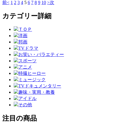
前<
1
2
3
4
5
6
7
8
9
10
>次
カテゴリー詳細
ＴＯＰ
洋画
邦画
TVドラマ
お笑い・バラエティー
スポーツ
アニメ
特撮ヒーロー
ミュージック
TVドキュメンタリー
趣味・実用・教養
アイドル
その他
注目の商品