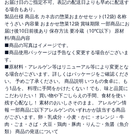
お届け日のご指定不可。表記の配送日よりも早めに配送す
る場合もあり。
製品仕様 商品名 カネ吉の惣菜おまかせセット(12袋) 名称
そうざい 内容量 おまかせ惣菜12袋 賞味期限 一部商品にお
届け後10日前後あり 保存方法 要冷蔵（10℃以下） 原材
料/商品内容
■商品の写真はイメージです。
■商品使用パッケージは予告なく変更する場合がございま
す。
■原材料・アレルゲン等はリニューアル等により変更とな
る場合がございます。詳しくはパッケージをご確認くださ
い。 予めご了承ください。 商品説明 いつもの食卓に、も
う1品を。 料理に手間をかけたくない！でも、味と品質に
こだわりたい！ 買い物や下ごしらえの手間、食材を使い
残す心配なし！ 素材のおいしさそのまま。 アレルゲン情
報 一部商品に以下アレルゲンのいずれかが該当する商品
がございます。卵・乳成分・小麦・かに・オレンジ・牛
肉・ごま・さば・大豆・鶏肉・豚肉・りんご・魚醤（魚介
類） 商品の発送について