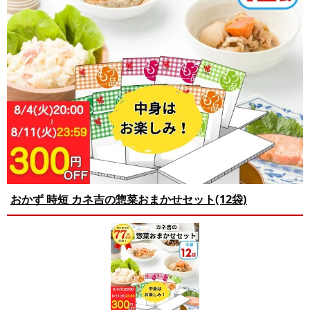
おかず 時短 カネ吉の惣菜おまかせセット(12袋)