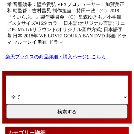
孝 音響効果：壁谷貴弘 VFXプロデューサー：加賀美正
和 助監督：吉村昌晃 制作担当：持田一政 （C）2018
『ういらぶ。』製作委員会 （C）星森ゆきも／小学館
ビスタサイズ=16:9 カラー 日本語(オリジナル言語) リニ
アPCM5.1chサラウンド(オリジナル音声方式) 日本語字
幕 日本 2018年 WE LOVE! GOUKA BAN DVD 邦画 ドラ
マ ブルーレイ 邦画 ドラマ
楽天ブックスの商品詳細・購入ページはこちら
カテゴリー詳細