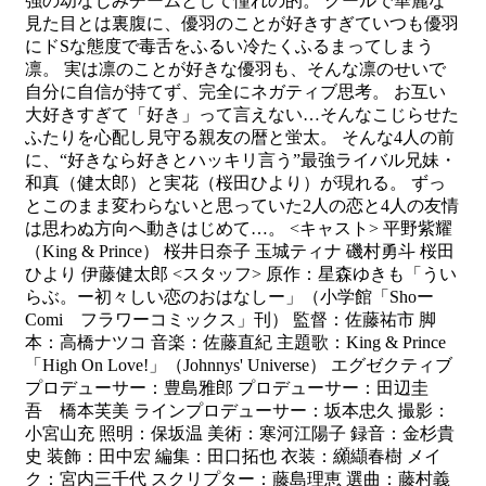
強の幼なじみチームとして憧れの的。 クールで華麗な
見た目とは裏腹に、優羽のことが好きすぎていつも優羽
にドSな態度で毒舌をふるい冷たくふるまってしまう
凛。 実は凛のことが好きな優羽も、そんな凛のせいで
自分に自信が持てず、完全にネガティブ思考。 お互い
大好きすぎて「好き」って言えない…そんなこじらせた
ふたりを心配し見守る親友の暦と蛍太。 そんな4人の前
に、“好きなら好きとハッキリ言う”最強ライバル兄妹・
和真（健太郎）と実花（桜田ひより）が現れる。 ずっ
とこのまま変わらないと思っていた2人の恋と4人の友情
は思わぬ方向へ動きはじめて…。 <キャスト> 平野紫耀
（King & Prince） 桜井日奈子 玉城ティナ 磯村勇斗 桜田
ひより 伊藤健太郎 <スタッフ> 原作：星森ゆきも「うい
らぶ。ー初々しい恋のおはなしー」（小学館「Shoー
Comi フラワーコミックス」刊） 監督：佐藤祐市 脚
本：高橋ナツコ 音楽：佐藤直紀 主題歌：King & Prince
「High On Love!」（Johnnys' Universe） エグゼクティブ
プロデューサー：豊島雅郎 プロデューサー：田辺圭
吾 橋本芙美 ラインプロデューサー：坂本忠久 撮影：
小宮山充 照明：保坂温 美術：寒河江陽子 録音：金杉貴
史 装飾：田中宏 編集：田口拓也 衣装：纐纈春樹 メイ
ク：宮内三千代 スクリプター：藤島理恵 選曲：藤村義