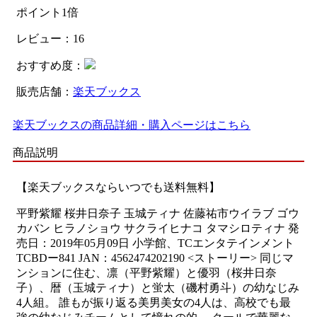
ポイント1倍
レビュー：16
おすすめ度：
販売店舗：
楽天ブックス
楽天ブックスの商品詳細・購入ページはこちら
商品説明
【楽天ブックスならいつでも送料無料】
平野紫耀 桜井日奈子 玉城ティナ 佐藤祐市ウイラブ ゴウ
カバン ヒラノショウ サクライヒナコ タマシロティナ 発
売日：2019年05月09日 小学館、TCエンタテインメント
TCBDー841 JAN：4562474202190 <ストーリー> 同じマ
ンションに住む、凛（平野紫耀）と優羽（桜井日奈
子）、暦（玉城ティナ）と蛍太（磯村勇斗）の幼なじみ
4人組。 誰もが振り返る美男美女の4人は、高校でも最