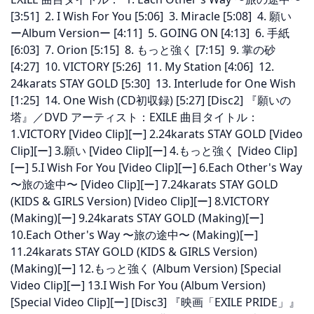
[3:51] 2. I Wish For You [5:06] 3. Miracle [5:08] 4. 願い
ーAlbum Versionー [4:11] 5. GOING ON [4:13] 6. 手紙
[6:03] 7. Orion [5:15] 8. もっと強く [7:15] 9. 掌の砂
[4:27] 10. VICTORY [5:26] 11. My Station [4:06] 12.
24karats STAY GOLD [5:30] 13. Interlude for One Wish
[1:25] 14. One Wish (CD初収録) [5:27] [Disc2] 『願いの
塔』／DVD アーティスト：EXILE 曲目タイトル：
1.VICTORY [Video Clip][ー] 2.24karats STAY GOLD [Video
Clip][ー] 3.願い [Video Clip][ー] 4.もっと強く [Video Clip]
[ー] 5.I Wish For You [Video Clip][ー] 6.Each Other's Way
〜旅の途中〜 [Video Clip][ー] 7.24karats STAY GOLD
(KIDS & GIRLS Version) [Video Clip][ー] 8.VICTORY
(Making)[ー] 9.24karats STAY GOLD (Making)[ー]
10.Each Other's Way 〜旅の途中〜 (Making)[ー]
11.24karats STAY GOLD (KIDS & GIRLS Version)
(Making)[ー] 12.もっと強く (Album Version) [Special
Video Clip][ー] 13.I Wish For You (Album Version)
[Special Video Clip][ー] [Disc3] 『映画「EXILE PRIDE」』