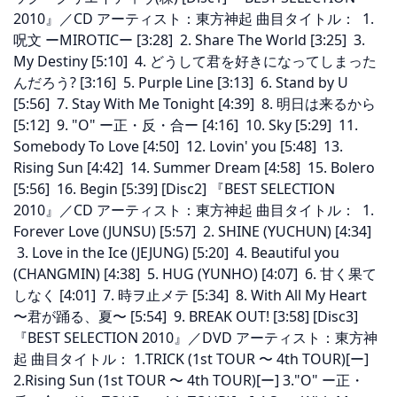
2010』／CD アーティスト：東方神起 曲目タイトル： 1.
呪文 ーMIROTICー [3:28] 2. Share The World [3:25] 3.
My Destiny [5:10] 4. どうして君を好きになってしまった
んだろう? [3:16] 5. Purple Line [3:13] 6. Stand by U
[5:56] 7. Stay With Me Tonight [4:39] 8. 明日は来るから
[5:12] 9. "O" ー正・反・合ー [4:16] 10. Sky [5:29] 11.
Somebody To Love [4:50] 12. Lovin' you [5:48] 13.
Rising Sun [4:42] 14. Summer Dream [4:58] 15. Bolero
[5:56] 16. Begin [5:39] [Disc2] 『BEST SELECTION
2010』／CD アーティスト：東方神起 曲目タイトル： 1.
Forever Love (JUNSU) [5:57] 2. SHINE (YUCHUN) [4:34]
3. Love in the Ice (JEJUNG) [5:20] 4. Beautiful you
(CHANGMIN) [4:38] 5. HUG (YUNHO) [4:07] 6. 甘く果て
しなく [4:01] 7. 時ヲ止メテ [5:34] 8. With All My Heart
〜君が踊る、夏〜 [5:54] 9. BREAK OUT! [3:58] [Disc3]
『BEST SELECTION 2010』／DVD アーティスト：東方神
起 曲目タイトル： 1.TRICK
(1st TOUR 〜 4th TOUR)[ー]
2.Rising Sun
(1st TOUR 〜 4th TOUR)[ー] 3."O" ー正・