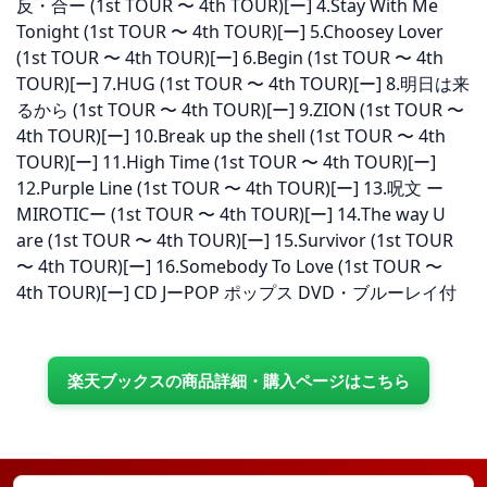
反・合ー
(1st TOUR 〜 4th TOUR)[ー] 4.Stay With Me
Tonight
(1st TOUR 〜 4th TOUR)[ー] 5.Choosey Lover
(1st TOUR 〜 4th TOUR)[ー] 6.Begin
(1st TOUR 〜 4th
TOUR)[ー] 7.HUG
(1st TOUR 〜 4th TOUR)[ー] 8.明日は来
るから
(1st TOUR 〜 4th TOUR)[ー] 9.ZION
(1st TOUR 〜
4th TOUR)[ー] 10.Break up the shell
(1st TOUR 〜 4th
TOUR)[ー] 11.High Time
(1st TOUR 〜 4th TOUR)[ー]
12.Purple Line
(1st TOUR 〜 4th TOUR)[ー] 13.呪文 ー
MIROTICー
(1st TOUR 〜 4th TOUR)[ー] 14.The way U
are
(1st TOUR 〜 4th TOUR)[ー] 15.Survivor
(1st TOUR
〜 4th TOUR)[ー] 16.Somebody To Love
(1st TOUR 〜
4th TOUR)[ー] CD JーPOP ポップス DVD・ブルーレイ付
楽天ブックスの商品詳細・購入ページはこちら