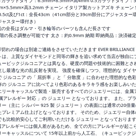
1カラットタイプ：6.5mm×6.5mm×高4mm 0.5カラットタイプ：5.
mm×5.5mm×高3.2mm チェーン イタリア製カットアズキ チェーン
0.5ct及び1ct：全長43cm（41cm部分と39cm部分にアジャスター環
ジャスター環付き）
載の全長はダルマ・引き輪等のパーツも含んだ長さです
段階の長さ調整が可能です 太さ：約0.9mm 納期 即納商品：決済
切れの場合は別途ご連絡をさせていただきます EVER BRILLIANCE カッ
トは、上質なダイヤモンドと同等の輝きを追い求めて当店が独自に
ュービックジルコニアとは異なる、硬度の問題や技術的に困難とさ
立し最適な光の乱反射を実現。 強度を確保しつつ、理想的な ダイ
で ジルコニア の「 屈折率 」と「 分散度 」に合わせた理想的な
存の ジルコニ アに比べてより色彩のあるキラキラ感をお楽しみいた
エリーキャッスルで製造・販売するすべてのジュエリーには、金属
金属アレルギー 対応 」の ジュエリー となっております。 また、
リー（主に シルバー 925 製 ジュエリー ）の表面には通常の20
たプレミアム仕上げとなっております。 そのため、ジュエリー自体
でも比較的安心してご利用いただける ジュエリー となっておりま
属アレルギーには個人差があるため、全ての方にアレルギーが起こ
リーキャッスルについて 15年以上前から人工石、（キュービック