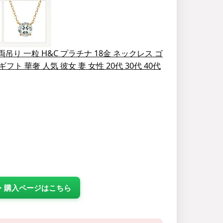
り 一粒 H&C プラチナ 18金 ネックレス ゴ
 華奢 人気 彼女 妻 女性 20代 30代 40代
品詳細・購入ページはこちら