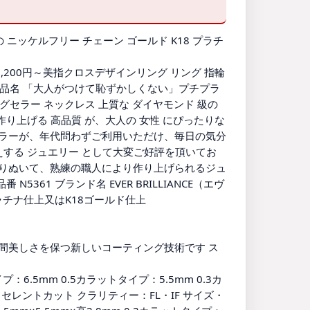
 ニッケルフリー チェーン ゴールド K18 プラチ
3,200円～美指クロスデザインリング リング 指輪
円～ 商品名 「大人がつけて恥ずかしくない」プチプラ
ロングセラー ネックレス 上質な ダイヤモンド 級の
が作り上げる 高品質 が、大人の 女性 にぴったりな
2カラーが、年代問わずご利用いただけ、毎日の気分
えする ジュエリー として大変ご好評を頂いてお
わりぬいて、熟練の職人により作り上げられるジュ
361 ブランド名 EVER BRILLIANCE（エヴ
ラチナ仕上又はK18ゴールド仕上
長期間美しさを保つ新しいコーティング技術です ス
.5mm 0.5カラットタイプ：5.5mm 0.3カ
セレントカット クラリティー：FL・IF サイズ・