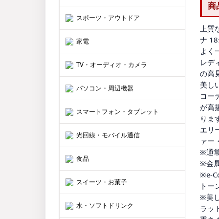
商
スポーツ・アウトドア
上質な
ナ 1
家電
よく一
レディ
TV・オーディオ・カメラ
の高見
美しい
パソコン・周辺機器
コー
が高
スマートフォン・タブレット
りま
エリー
光回線・モバイル通信
ァー
※通常
食品
※金
※e
スイーツ・お菓子
トーン
※美し
水・ソフトドリンク
ラッ