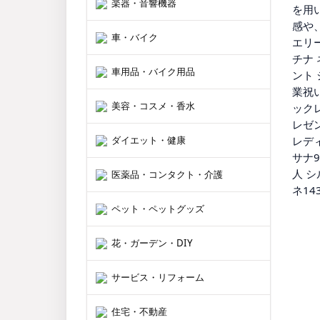
楽器・音響機器
を用
感や
車・バイク
エリー
チナ 
車用品・バイク用品
ント 
業祝
美容・コスメ・香水
ックレ
レゼン
ダイエット・健康
レディ
サナ9
人 シ
医薬品・コンタクト・介護
ネ143
ペット・ペットグッズ
花・ガーデン・DIY
サービス・リフォーム
住宅・不動産