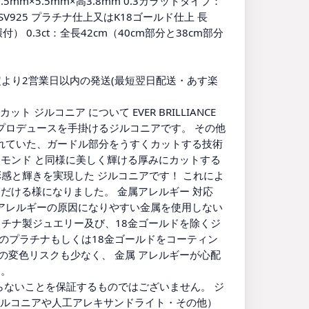
5mm×5.5mm×高3.8mm 0.3カラットタイプ：
 SV925 プラチナ仕上又はK18ゴールド仕上 長
付） 0.3ct：全長42cm（40cm部分と38cm部分
確定より2営業日以内の発送(最短翌日配送・あす楽
ト ジルコニア について EVER BRILLIANCE
プロデュースを手掛けるジルコニアです。 その他
れていた、ガードル部分をうすくカットする技術
ヤモンド と同様に美しく輝ける厚みにカットする
色彩感と輝きを実現した ジルコニアです！ これによ
だける様になりました。 金属アレルギー 対応
アレルギーの原因になりやすい金属を使用しない
プラチナ製ジュエリー及び、18金ゴールドを除くジ
倍量のプラチナもしくは18金ゴールドをコーティン
の変色リスクも少なく、 金属 アレルギーが心配
す。
らないことを保証するものではございません。 ジ
ジルコニアや人工アレキサンドライト・その他）