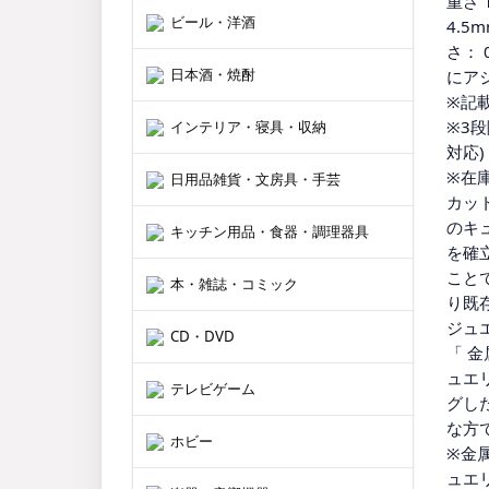
重さ 
ビール・洋酒
4.5
さ： 
日本酒・焼酎
にア
※記
※3
インテリア・寝具・収納
対応)
※在庫
日用品雑貨・文房具・手芸
カッ
のキ
キッチン用品・食器・調理器具
を確
こと
本・雑誌・コミック
り既
ジュ
CD・DVD
「 
ュエ
テレビゲーム
グし
な方
ホビー
※金
ュエ