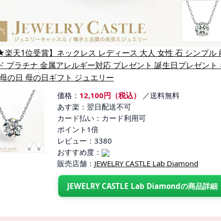
★楽天1位受賞】ネックレス レディース 大人 女性 石 シンプル 両吊
 プラチナ 金属アレルギー対応 プレゼント 誕生日プレゼント ギフト
代 母の日 母の日ギフト ジュエリー
価格：
12,100円（税込）
／送料無料
あす楽：翌日配送不可
カード払い：カード利用可
ポイント1倍
レビュー：3380
おすすめ度：
販売店舗：
JEWELRY CASTLE Lab Diamond
JEWELRY CASTLE Lab Diamondの商