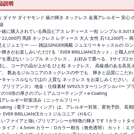
品説明
 ダイヤ ダイヤモンド 級の輝き ネックレス 金属アレルギー 安心 の
8金
緒に購入されている商品ピアス レディース 一粒 シンプル 0.3ct1
22,000円 馬蹄 ネックレス レディース 大人 女性 石13,200
えジュエリー ----- 雑誌GINGER掲載 ジュエリーキャッスルの 
輝きがお楽しみいただける「EVER BRILLIANCEカット」と職人
デを選ばない シンプル ネックレス 。 お好みで選べる、3サイズ
揚し、コーデの品が上がる ひと粒 ネックレス。 高級感のある高見
す。 数あるジルコニアのネックレスの中でも、輝きと品質にこだ
キャッスルならではの 上質な ネックレス をお楽しみください。 品番 N5
・ブリリアンス） 地金・仕様素材 SV925スターリングシルバー プ
の10倍の厚さのプレミアムコーティング＋e-Coating
属アレルギー対策済み（ニッケルフリー）
-Coating（電子コーティング）は、アレルギー対策、変色予防、
 EVER BRILLIANCEカットジルコニア（H＆C）
いファイアと強いブリリアンシーが特徴の輝きです 1カラットタイプ：6
トタイプ：4.5mm カラー：Dカラー相当（無色透明） カット：エク